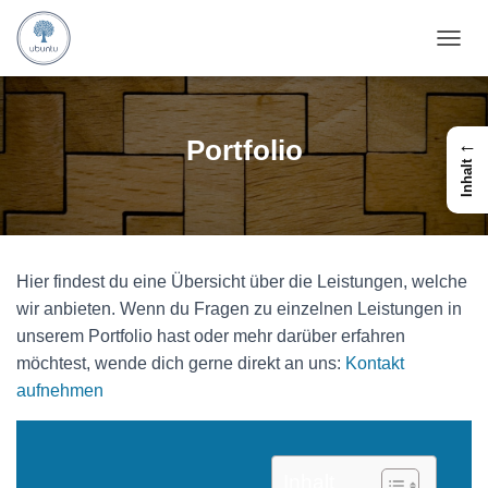
N
A
V
I
G
Portfolio
←
A
Inhalt
T
I
O
N
U
Hier findest du eine Übersicht über die Leistungen, welche
M
S
wir anbieten. Wenn du Fragen zu einzelnen Leistungen in
C
unserem Portfolio hast oder mehr darüber erfahren
H
möchtest, wende dich gerne direkt an uns:
Kontakt
A
L
aufnehmen
T
E
N
Inhalt